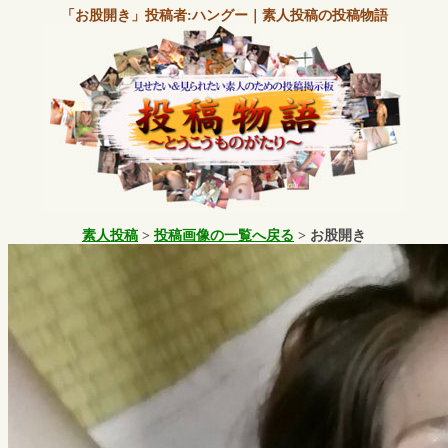
「お股開き」
投稿者:ハングー
｜
素人投稿
の
投稿物語
素人投稿
>
投稿画像の一覧へ戻る
>
お股開き