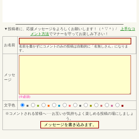
▼投稿者に、応援メッセージをよろしくお願いします！（＾▽＾）/
上手なコ
メント方法
でマナーを守ってお楽しみ下さい！
お名前
名前を書かずにコメントのみの投稿は自動的に「名無しさん」になりま
す。
メッセ
ージ
(※必須)
文字色
■
■
■
■
■
■
■
■
■
■
※コメントされる皆様へ･･･お互いが気持ちよく楽しめる投稿の場にしましょ
う。