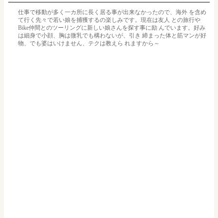
仕事で移動が多く一カ所に長く居る事が出来なかったので、海外 を含め
て行く先々で若い娘を捕獲するの楽しみです。現在は友人 との旅行や
Bike仲間とのツーリングに新しい娘さんを探す事に励 んでいます。好み
は細身で小顔、胸は微乳でも構わないが、引き 締まった体と筋マンが好
物、でも婆はいけません、テクは教えら れますから～