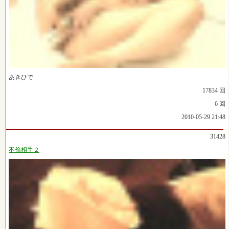
あきひで
17834 回
6 回
2010-05-29 21:48
31428
不倫相手２