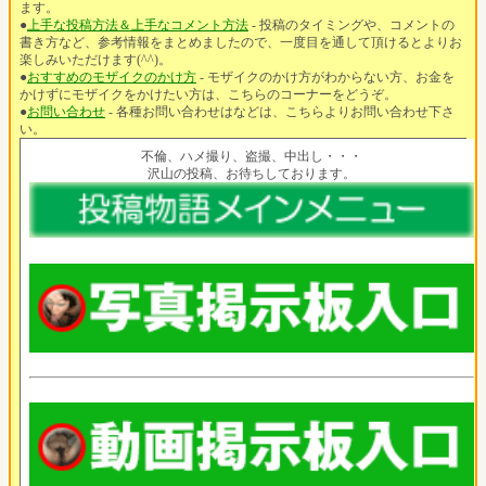
ます。
●
上手な投稿方法＆上手なコメント方法
- 投稿のタイミングや、コメントの
書き方など、参考情報をまとめましたので、一度目を通して頂けるとよりお
楽しみいただけます(^^)。
●
おすすめのモザイクのかけ方
- モザイクのかけ方がわからない方、お金を
かけずにモザイクをかけたい方は、こちらのコーナーをどうぞ。
●
お問い合わせ
- 各種お問い合わせはなどは、こちらよりお問い合わせ下さ
い。
不倫、ハメ撮り、盗撮、中出し・・・
沢山の投稿、お待ちしております。