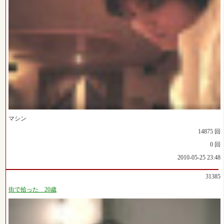
マシン
14875 回
0 回
2010-05-25 23:48
31385
街で拾った 20歳