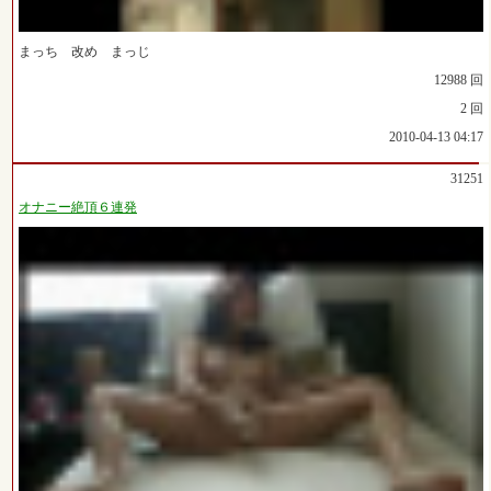
まっち 改め まっじ
12988 回
2 回
2010-04-13 04:17
31251
オナニー絶頂６連発