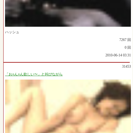
ハッシュ
7267 回
0 回
2010-06-14 03:31
31453
「お○ん○ん欲しい〜」と叫びながら