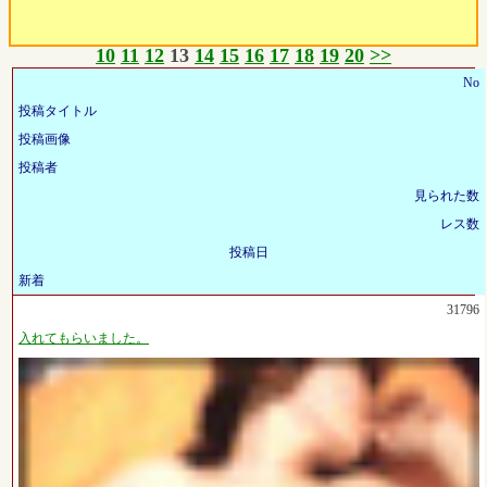
10
11
12
13
14
15
16
17
18
19
20
>>
No
投稿タイトル
投稿画像
投稿者
見られた数
レス数
投稿日
新着
31796
入れてもらいました。