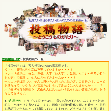
投稿物語TOP
>
投稿動画の一覧
「投稿物語」は、素人投稿のための掲示板です。
皆さん、日頃の性生活は充実していますか・・・？
マンネリ解消に、彼女、奥様、人妻（他人妻）、奴隷、セフレや不倫の相手
をビデオで撮影し、他人に見せてみませんか・・・？
一人エッチは寂しい、そんな思いをお持ちの女性の方、ご自身のオナニー姿
を見られて、いやらしい言葉をかけられてみたくはありませんか・・・？
ハメ撮り写真＆動画を、沢山の人に見せたい＆見られたい皆様の投稿、お待
ちしております。
●
ご利用規約
- トラブルを防ぐために、必ずお読み下さい。あくまでも常識
的なことばかりを書いてあります。画像・動画の投稿を頂いた時点で、規約
を承諾頂いたものとして対応しておりますので、どうぞよろしくお願い致し