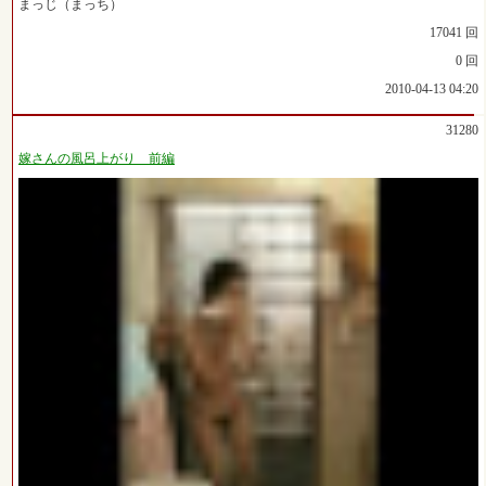
まっじ（まっち）
17041 回
0 回
2010-04-13 04:20
31280
嫁さんの風呂上がり 前編