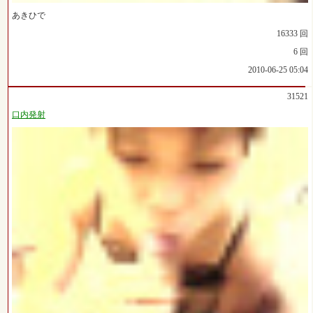
あきひで
16333 回
6 回
2010-06-25 05:04
31521
口内発射