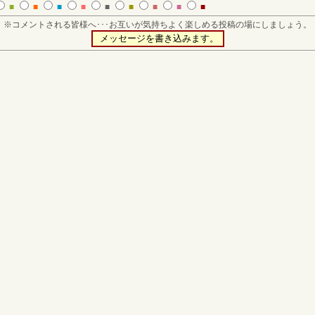
■
■
■
■
■
■
■
■
■
※コメントされる皆様へ･･･お互いが気持ちよく楽しめる投稿の場にしましょう。