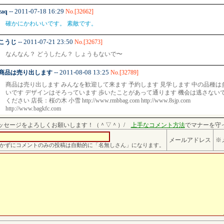
-- 2011-07-18 16:29
zaq
No.[32662]
確かにかわいいです。 素敵です。
-- 2011-07-21 23:50
こうじ
No.[32673]
なんなん？ どうしたん？ しょうもないで〜
-- 2011-08-08 13:25
商品は売り出します
No.[32789]
商品は売り出します みんなを歓迎して来ます 予約します 見学します 中の品種は
いです デザインはそろっています 歩いたことがあって通ります 機会は逃さない
ください 店長：桜の木 小雪 http://www.rmbbag.com http://www.8sjp.com
http://www.bagkfc.com
ッセージをよろしくお願いします！（＾▽＾）/
上手なコメント方法
でマナーを守
メールアドレス
※
かずにコメントのみの投稿は自動的に「名無しさん」になります。