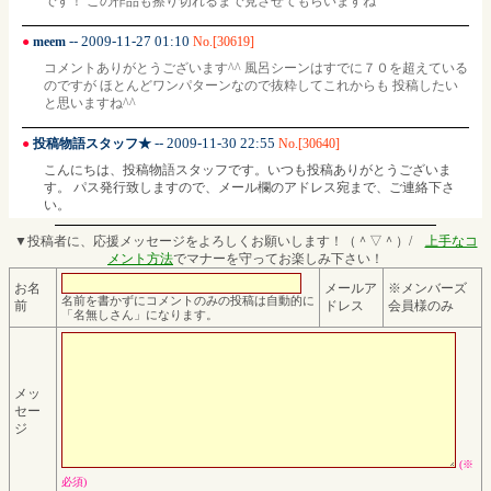
です！ この作品も擦り切れるまで見させてもらいますね
-- 2009-11-27 01:10
●
meem
No.[30619]
コメントありがとうございます^^ 風呂シーンはすでに７０を超えている
のですが ほとんどワンパターンなので抜粋してこれからも 投稿したい
と思いますね^^
-- 2009-11-30 22:55
●
投稿物語スタッフ★
No.[30640]
こんにちは、投稿物語スタッフです。いつも投稿ありがとうございま
す。 パス発行致しますので、メール欄のアドレス宛まで、ご連絡下さ
い。
▼投稿者に、応援メッセージをよろしくお願いします！（＾▽＾）/
上手なコ
メント方法
でマナーを守ってお楽しみ下さい！
お名
メールア
※メンバーズ
名前を書かずにコメントのみの投稿は自動的に
前
ドレス
会員様のみ
「名無しさん」になります。
メッ
セー
ジ
(※
必須)