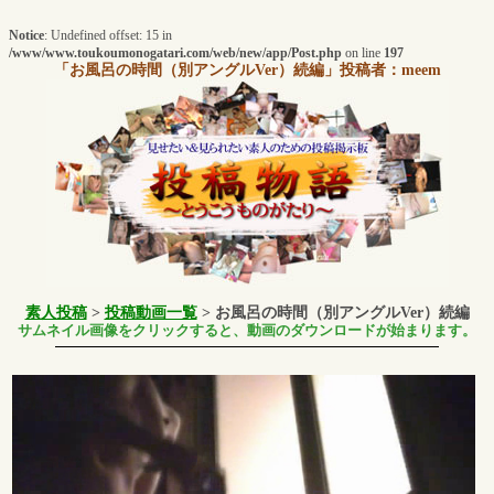
Notice
: Undefined offset: 15 in
/www/www.toukoumonogatari.com/web/new/app/Post.php
on line
197
「お風呂の時間（別アングルVer）続編」
投稿者：meem
素人投稿
>
投稿動画一覧
> お風呂の時間（別アングルVer）続編
サムネイル画像をクリックすると、動画のダウンロードが始まります。