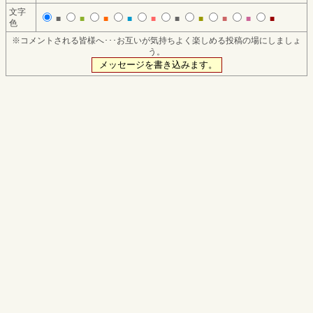
文字
■
■
■
■
■
■
■
■
■
■
色
※コメントされる皆様へ･･･お互いが気持ちよく楽しめる投稿の場にしましょ
う。