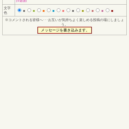
(※必須)
文字
■
■
■
■
■
■
■
■
■
■
色
※コメントされる皆様へ･･･お互いが気持ちよく楽しめる投稿の場にしましょ
う。